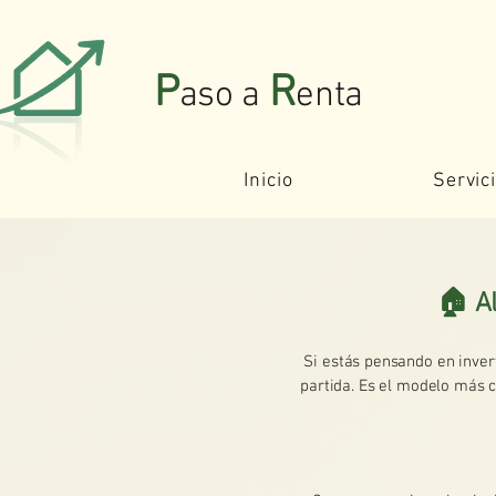
P
R
aso a
enta
Inicio
Servic
🏠 Al
Si estás pensando en invert
partida. Es el modelo más c